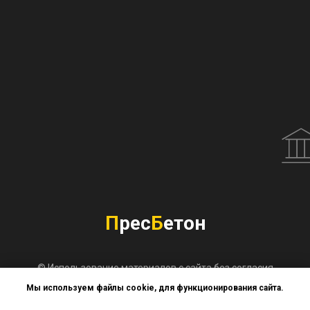
П
рес
Б
етон
© Использование материалов с сайта без согласия
владельца запрещено. Не является публичной офертой.
Мы используем файлы cookie, для функционирования сайта.
Позвонить