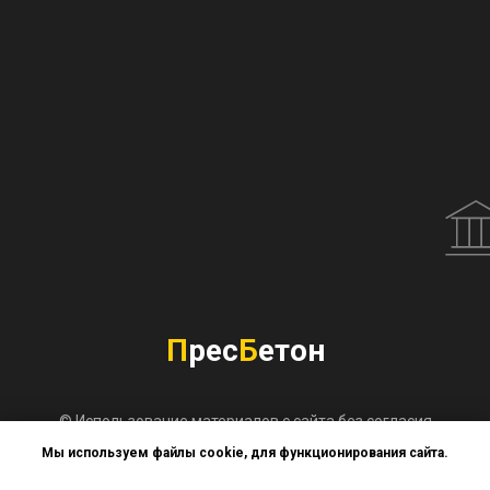
П
рес
Б
етон
© Использование материалов с сайта без согласия
владельца запрещено. Не является публичной офертой.
Мы используем файлы cookie, для функционирования сайта.
Позвонить