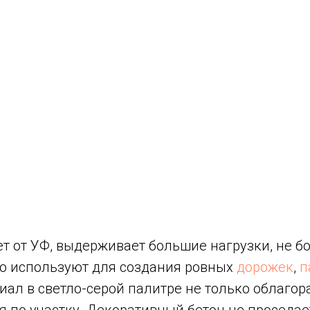
т от УФ, выдерживает большие нагрузки, не б
но используют для создания ровных
дорожек
,
п
ал в светло-серой палитре не только облагор