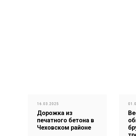
16.03.2025
01.
Дорожка из
Ве
печатного бетона в
об
Чеховском районе
бр
тр