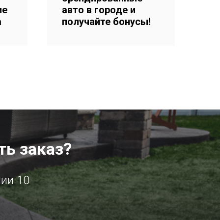
ие
авто в городе и
а
получайте бонусы!
ть заказ?
нии 10