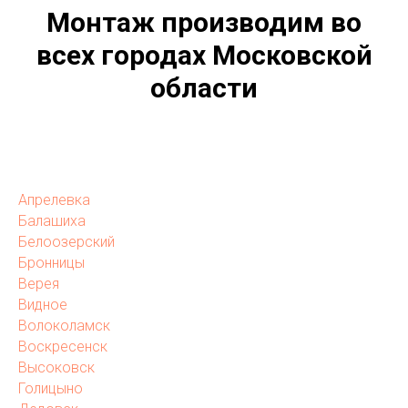
Монтаж производим во
всех городах Московской
области
Апрелевка
Балашиха
Белоозерский
Бронницы
Верея
Видное
Волоколамск
Воскресенск
Высоковск
Голицыно