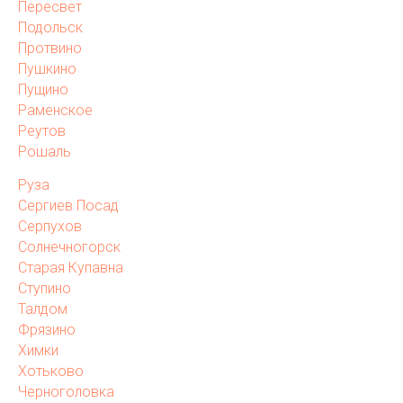
Пересвет
Подольск
Протвино
Пушкино
Пущино
Раменское
Реутов
Рошаль
Руза
Сергиев Посад
Серпухов
Солнечногорск
Старая Купавна
Ступино
Талдом
Фрязино
Химки
Хотьково
Черноголовка