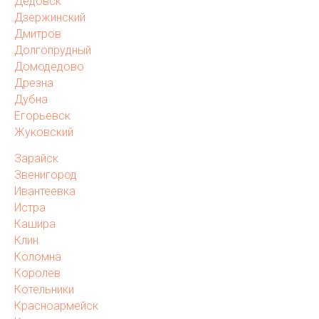
Дедовск
Дзержинский
Дмитров
Долгопрудный
Домодедово
Дрезна
Дубна
Егорьевск
Жуковский
Зарайск
Звенигород
Ивантеевка
Истра
Кашира
Клин
Коломна
Королев
Котельники
Красноармейск