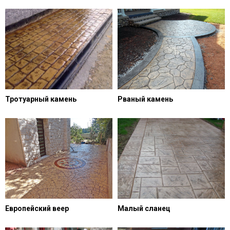
Тротуарный камень
Рваный камень
Европейский веер
Малый сланец