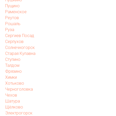
Пущино
Раменское
Реутов
Рошаль
Руза
Сергиев Посад
Серпухов
Солнечногорск
Старая Купавна
Ступино
Талдом
Фрязино
Химки
Хотьково
Черноголовка
Чехов
Шатура
Щёлково
Электрогорск