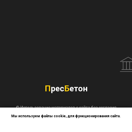
П
рес
Б
етон
© Использование материалов с сайта без согласия
владельца запрещено. Не является публичной офертой.
Мы используем файлы cookie, для функционирования сайта.
Позвонить
ОК, БОЛЬШЕ НЕ ПОКАЗЫВАТЬ