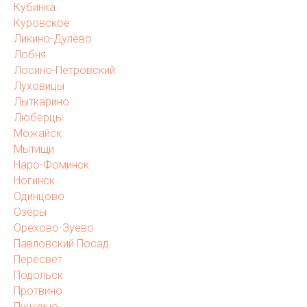
Кубинка
Куровское
Ликино-Дулёво
Лобня
Лосино-Петровский
Луховицы
Лыткарино
Люберцы
Можайск
Мытищи
Наро-Фоминск
Ногинск
Одинцово
Озёры
Орехово-Зуево
Павловский Посад
Пересвет
Подольск
Протвино
Пушкино