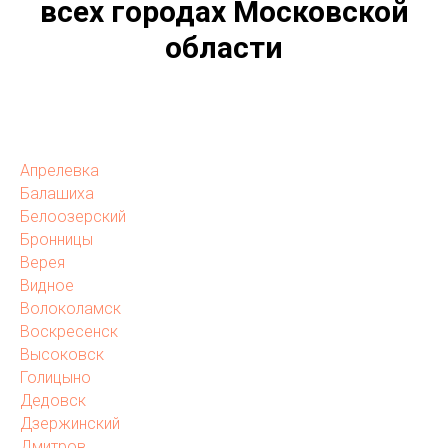
всех городах Московской
области
Апрелевка
Балашиха
Белоозерский
Бронницы
Верея
Видное
Волоколамск
Воскресенск
Высоковск
Голицыно
Дедовск
Дзержинский
Дмитров