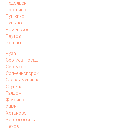
Подольск
Протвино
Пушкино
Пущино
Раменское
Реутов
Рошаль
Руза
Сергиев Посад
Серпухов
Солнечногорск
Старая Купавна
Ступино
Талдом
Фрязино
Химки
Хотьково
Черноголовка
Чехов