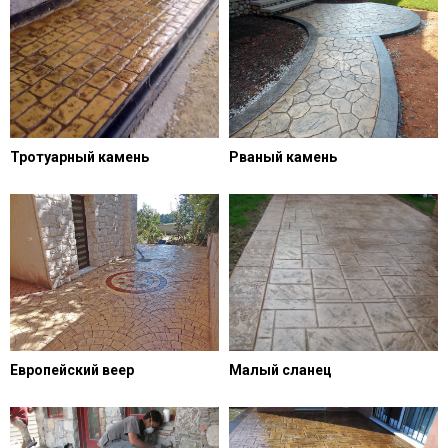
Тротуарный камень
Рваный камень
Европейский веер
Малый сланец