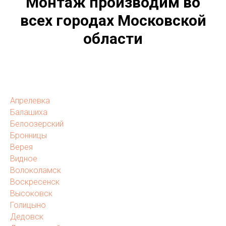
Монтаж производим во
всех городах Московской
области
Апрелевка
Балашиха
Белоозерский
Бронницы
Верея
Видное
Волоколамск
Воскресенск
Высоковск
Голицыно
Дедовск